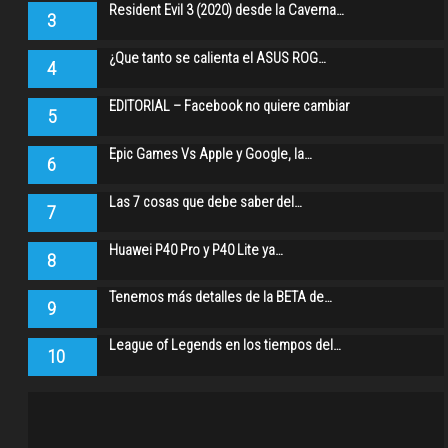
Resident Evil 3 (2020) desde la Caverna…
3
¿Que tanto se calienta el ASUS ROG…
4
EDITORIAL – Facebook no quiere cambiar
5
Epic Games Vs Apple y Google, la…
6
Las 7 cosas que debe saber del…
7
Huawei P40 Pro y P40 Lite ya…
8
Tenemos más detalles de la BETA de…
9
League of Legends en los tiempos del…
10