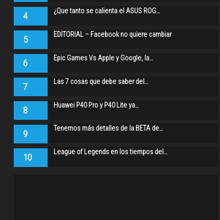
¿Que tanto se calienta el ASUS ROG…
4
EDITORIAL – Facebook no quiere cambiar
5
Epic Games Vs Apple y Google, la…
6
Las 7 cosas que debe saber del…
7
Huawei P40 Pro y P40 Lite ya…
8
Tenemos más detalles de la BETA de…
9
League of Legends en los tiempos del…
10