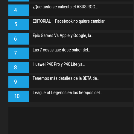
¿Que tanto se calienta el ASUS ROG…
4
EDITORIAL – Facebook no quiere cambiar
5
Epic Games Vs Apple y Google, la…
6
Las 7 cosas que debe saber del…
7
Huawei P40 Pro y P40 Lite ya…
8
Tenemos más detalles de la BETA de…
9
League of Legends en los tiempos del…
10