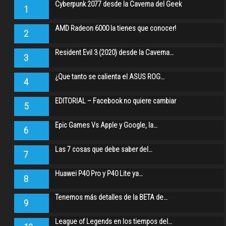
Cyberpunk 2077 desde la Caverna del Geek
1
AMD Radeon 6000 la tienes que conocer!
2
Resident Evil 3 (2020) desde la Caverna…
3
¿Que tanto se calienta el ASUS ROG…
4
EDITORIAL – Facebook no quiere cambiar
5
Epic Games Vs Apple y Google, la…
6
Las 7 cosas que debe saber del…
7
Huawei P40 Pro y P40 Lite ya…
8
Tenemos más detalles de la BETA de…
9
League of Legends en los tiempos del…