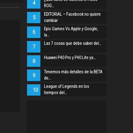
4
ROG…
EDITORIAL – Facebook no quiere
5
cambiar
Epic Games Vs Apple y Google,
6
la…
Las 7 cosas que debe saber del…
7
Huawei P40 Pro y P40 Lite ya…
8
Tenemos más detalles de la BETA
9
de…
League of Legends en los
10
tiempos del…