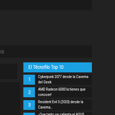
is
El Técnofilo Top 10
Cyberpunk 2077 desde la Caverna
1
del Geek
AMD Radeon 6000 la tienes que
2
conocer!
Resident Evil 3 (2020) desde la
3
Caverna…
¿Que tanto se calienta el ASUS