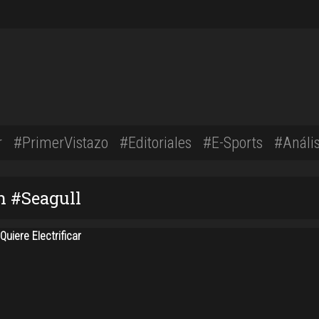
r
#PrimerVistazo
#Editoriales
#E-Sports
#Anális
n #Seagull
uiere Electrificar