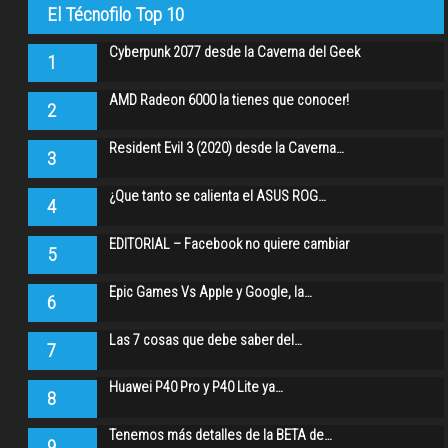
El Técnofilo Top 10
Cyberpunk 2077 desde la Caverna del Geek
1
AMD Radeon 6000 la tienes que conocer!
2
Resident Evil 3 (2020) desde la Caverna…
3
¿Que tanto se calienta el ASUS ROG…
4
EDITORIAL – Facebook no quiere cambiar
5
Epic Games Vs Apple y Google, la…
6
Las 7 cosas que debe saber del…
7
Huawei P40 Pro y P40 Lite ya…
8
Tenemos más detalles de la BETA de…
9