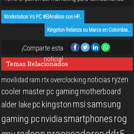
Workstation Vs PC #ElAnálisis con HP…
Kingston Relanza su Marca en Colombia…
¡Comparte esta
noticia!
Temas Relacionados
ryzen
noticias
overclocking
movilidad
ram
rtx
cooler master
pc gaming
motherboard
msi
samsung
kingston
pc
alder lake
rog
smartphones
gaming pc
nvidia
procesadores
ddr5
gpu
radeon