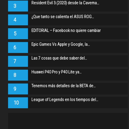
Resident Evil 3 (2020) desde la Caverna…
3
¿Que tanto se calienta el ASUS ROG…
4
EDITORIAL – Facebook no quiere cambiar
5
Epic Games Vs Apple y Google, la…
6
Las 7 cosas que debe saber del…
7
Huawei P40 Pro y P40 Lite ya…
8
Tenemos más detalles de la BETA de…
9
League of Legends en los tiempos del…
10