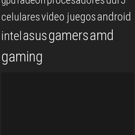
android
video juegos
celulares
gamers
amd
asus
intel
gaming