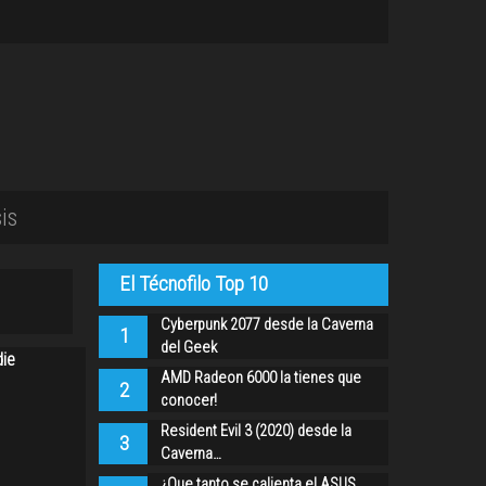
is
El Técnofilo Top 10
Cyberpunk 2077 desde la Caverna
1
del Geek
die
AMD Radeon 6000 la tienes que
2
conocer!
Resident Evil 3 (2020) desde la
3
Caverna…
¿Que tanto se calienta el ASUS