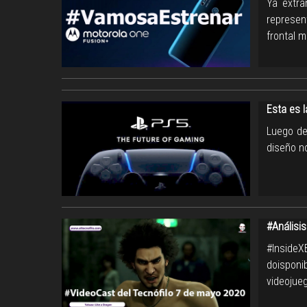
Ya extra
represen
frontal 
Esta es 
Luego de
diseño n
#Análisis
#InsideX
doisponi
videojue