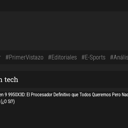
r
#PrimerVistazo
#Editoriales
#E-Sports
#Anális
n tech
n 9 9950X3D: El Procesador Definitivo que Todos Queremos Pero Na
(¿O Sí?)