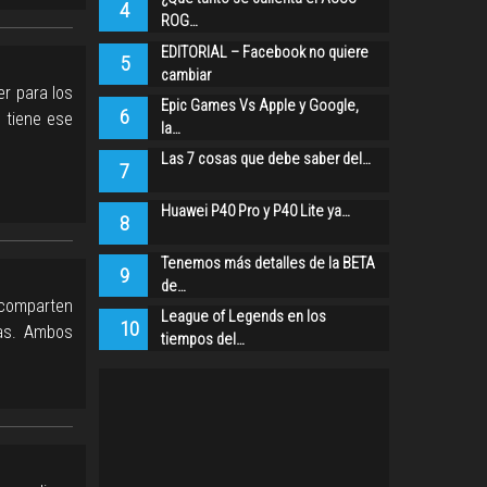
4
ROG…
EDITORIAL – Facebook no quiere
5
cambiar
er para los
Epic Games Vs Apple y Google,
6
 tiene ese
la…
Las 7 cosas que debe saber del…
7
Huawei P40 Pro y P40 Lite ya…
8
Tenemos más detalles de la BETA
9
de…
 comparten
League of Legends en los
10
ias. Ambos
tiempos del…