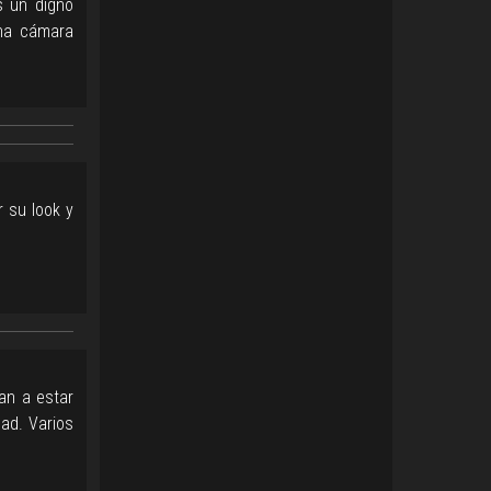
s un digno
una cámara
 su look y
an a estar
ad. Varios