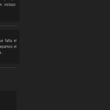
 vistazo.
e falta el
sepamos el
a…