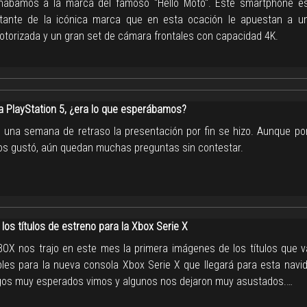
ñábamos a la marca del famoso "Hello Moto". Este smartphone e
tante de la icónica marca que en esta ocación le apuestan a 
motorizada y un gran set de cámara frontales con capacidad 4K.
la PlayStation 5, ¿era lo que esperábamos?
 una semana de retraso la presentación por fin se hizo. Aunque por
os gustó, aún quedan muchas preguntas sin contestar.
 los títulos de estreno para la Xbox Serie X
BOX nos trajo en este mes la primera imágenes de los títulos que v
bles para la nueva consola Xbox Serie X que llegará para esta navid
gos muy esperados vimos y algunos nos dejaron muy asustados.…