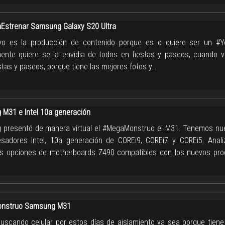
strenar Samsung Galaxy S20 Ultra
yo es la producción de contenido porque es o quiere ser un #
mente quiere se la envidia de todos en fiestas y paseos, cuando 
stas y paseos, porque tiene las mejores fotos y…
M31 e Intel 10a generación
presentó de manera virtual el #MegaMonstruo el M31. Tenemos nue
sadores Intel, 10a generación de COREi9, COREi7 y COREi5. Anal
es opciones de motherboards Z490 compatibles con los nuevos pr
nstruo Samsung M31
buscando celular por estos días de aislamiento ya sea porque tiene