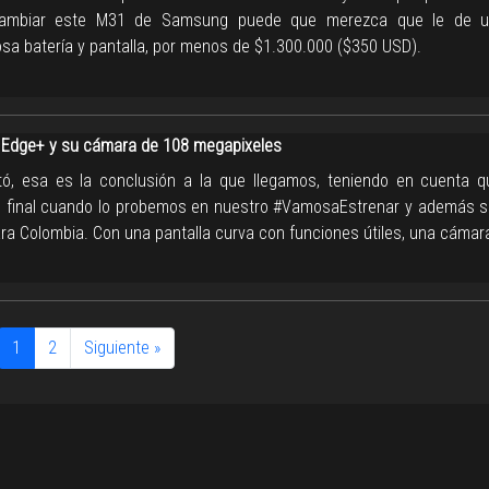
cambiar este M31 de Samsung puede que merezca que le de un
sa batería y pantalla, por menos de $1.300.000 ($350 USD).
 Edge+ y su cámara de 108 megapixeles
ó, esa es la conclusión a la que llegamos, teniendo en cuenta qu
o final cuando lo probemos en nuestro #VamosaEstrenar y además 
ara Colombia. Con una pantalla curva con funciones útiles, una cámar
1
2
Siguiente »