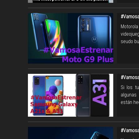
#Vamosa
Motorola
videojue
seudo bu
#Vamosa
Si los t
algunas 
están he
#VamosaE