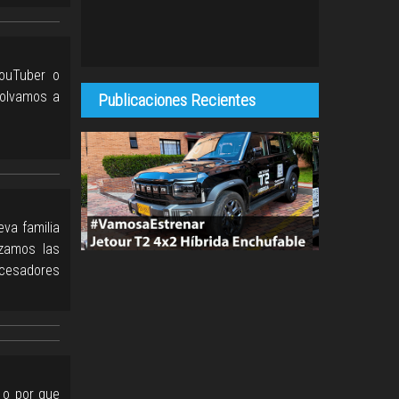
YouTuber o
volvamos a
Publicaciones Recientes
va familia
izamos las
ocesadores
 o por que