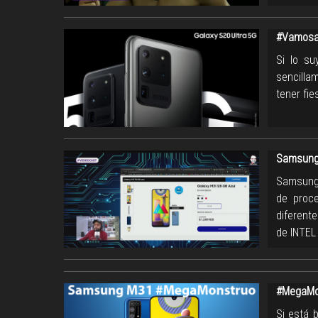
#VamosaE
Si lo su
sencilla
tener fie
Samsung 
Samsung 
de proce
diferent
de INTEL
#MegaMo
Si está 