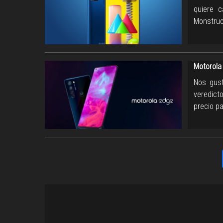
quiere 
Monstruo
Motorola
Nos gust
veredict
precio p