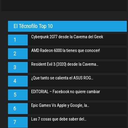
El Técnofilo Top 10
Cyberpunk 2077 desde la Caverna del Geek
1
AMD Radeon 6000 la tienes que conocer!
2
Resident Evil 3 (2020) desde la Caverna…
3
¿Que tanto se calienta el ASUS ROG…
4
EDITORIAL – Facebook no quiere cambiar
5
Epic Games Vs Apple y Google, la…
6
Las 7 cosas que debe saber del…
7