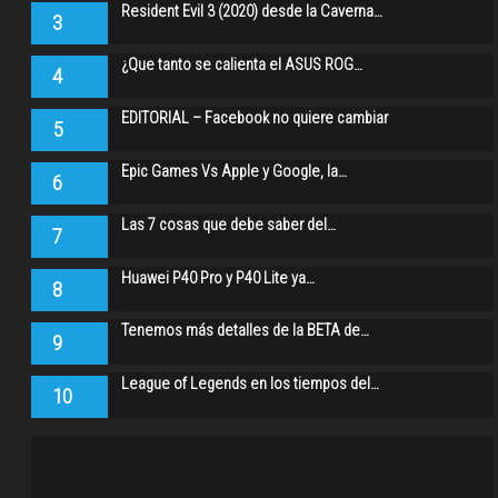
Resident Evil 3 (2020) desde la Caverna…
3
¿Que tanto se calienta el ASUS ROG…
4
EDITORIAL – Facebook no quiere cambiar
5
Epic Games Vs Apple y Google, la…
6
Las 7 cosas que debe saber del…
7
Huawei P40 Pro y P40 Lite ya…
8
Tenemos más detalles de la BETA de…
9
League of Legends en los tiempos del…
10