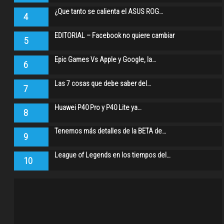
¿Que tanto se calienta el ASUS ROG…
4
EDITORIAL – Facebook no quiere cambiar
5
Epic Games Vs Apple y Google, la…
6
Las 7 cosas que debe saber del…
7
Huawei P40 Pro y P40 Lite ya…
8
Tenemos más detalles de la BETA de…
9
League of Legends en los tiempos del…
10