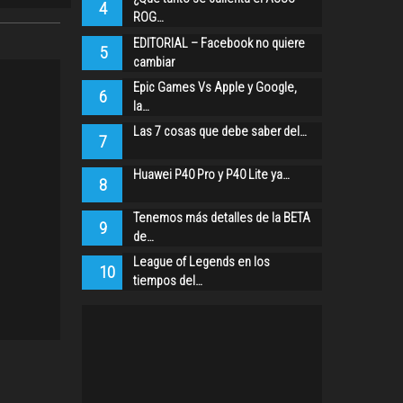
4
ROG…
EDITORIAL – Facebook no quiere
5
cambiar
Epic Games Vs Apple y Google,
6
la…
Las 7 cosas que debe saber del…
7
Huawei P40 Pro y P40 Lite ya…
8
Tenemos más detalles de la BETA
9
de…
League of Legends en los
10
tiempos del…