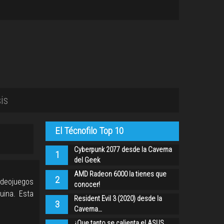
is
El Técnofilo Top 10
Cyberpunk 2077 desde la Caverna
1
del Geek
AMD Radeon 6000 la tienes que
2
ideojuegos
conocer!
uina. Esta
Resident Evil 3 (2020) desde la
3
Caverna…
¿Que tanto se calienta el ASUS