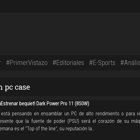
r
#PrimerVistazo
#Editoriales
#E-Sports
#Anális
n pc case
strenar bequiet! Dark Power Pro 11 (850W)
 está pensando en ensamblar un PC de alto rendimiento o para v
esente que la fuente de poder (PSU) será el corazón de su máq
emana es el "Top of the line", su reputación la…