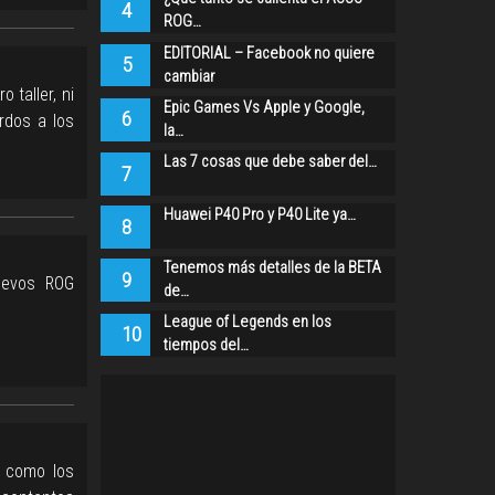
4
ROG…
EDITORIAL – Facebook no quiere
5
cambiar
 taller, ni
Epic Games Vs Apple y Google,
6
rdos a los
la…
Las 7 cosas que debe saber del…
7
Huawei P40 Pro y P40 Lite ya…
8
Tenemos más detalles de la BETA
9
uevos ROG
de…
League of Legends en los
10
tiempos del…
s como los