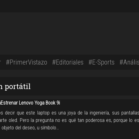
r
#PrimerVistazo
#Editoriales
#E-Sports
#Anális
 portátil
strenar Lenovo Yoga Book 9i
s decir que este laptop es una joya de la ingeniería, sus pantalla
arte oled. Pero la pregunta no es qué tan poderosa es, porque lo es
 objeto del deseo, u símbolo…