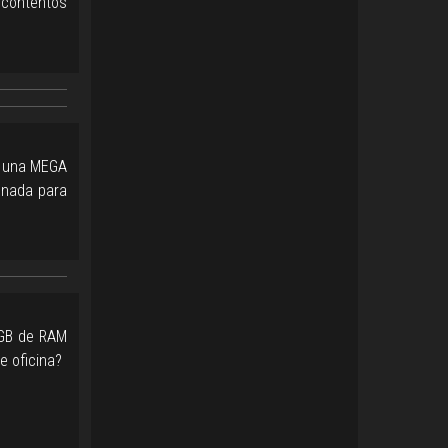
contentos
ó una MEGA
onada para
2GB de RAM
e oficina?