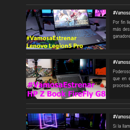
#VamosaE
Por fin l
más dese
ganadore
#VamosaE
Poderoso
que en e
procesad
#VamosaE
Si la lla