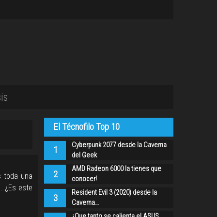
is
El Técnofilo Top 10
Cyberpunk 2077 desde la Caverna
1
del Geek
AMD Radeon 6000 la tienes que
2
s toda una
conocer!
. ¿Es este
Resident Evil 3 (2020) desde la
3
Caverna…
¿Que tanto se calienta el ASUS