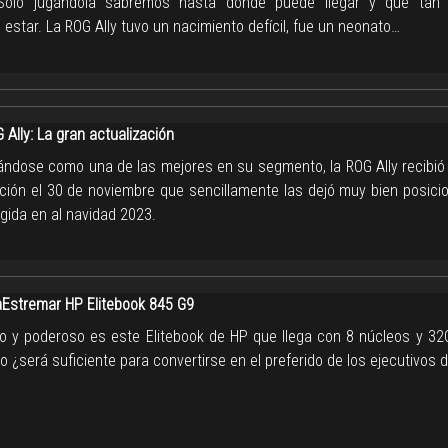
 Sólo jugándola sabremos hasta dónde puede llegar y que tan 
star. La ROG Ally tuvo un nacimiento defícil, fue un neonato…
Ally: La gran actualización
ándose como una de las mejores en su segmento, la ROG Ally recibi
ación el 30 de noviembre que sencillamente las dejó muy bien posici
egida en al navidad 2023.
stremar HP Elitebook 845 G9
 y poderoso es este Elitebook de HP que llega con 8 núcleos y 3
 ¿será suficiente para convertirse en el preferido de los ejecutivos d