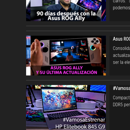
carros.
podemos e
Asus ROG 
Consolid
actualiz
ser la el
#VamosaE
Compacto
DDR5 pero