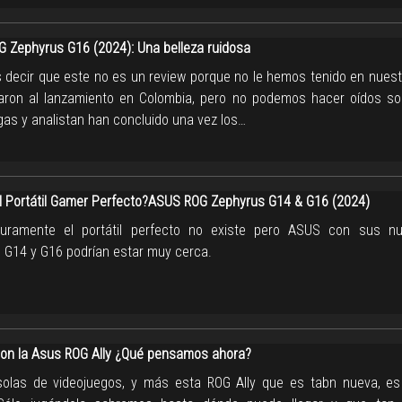
 Zephyrus G16 (2024): Una belleza ruidosa
decir que este no es un review porque no le hemos tenido en nuestro
taron al lanzamiento en Colombia, pero no podemos hacer oídos so
gas y analistan han concluido una vez los…
el Portátil Gamer Perfecto?ASUS ROG Zephyrus G14 & G16 (2024)
uramente el portátil perfecto no existe pero ASUS con sus n
 G14 y G16 podrían estar muy cerca.
con la Asus ROG Ally ¿Qué pensamos ahora?
olas de videojuegos, y más esta ROG Ally que es tabn nueva, e