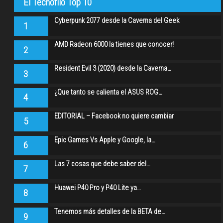
El Técnofilo Top 10
Cyberpunk 2077 desde la Caverna del Geek
1
AMD Radeon 6000 la tienes que conocer!
2
Resident Evil 3 (2020) desde la Caverna…
3
¿Que tanto se calienta el ASUS ROG…
4
EDITORIAL – Facebook no quiere cambiar
5
Epic Games Vs Apple y Google, la…
6
Las 7 cosas que debe saber del…
7
Huawei P40 Pro y P40 Lite ya…
8
Tenemos más detalles de la BETA de…
9