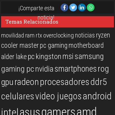
¡Comparte esta
noticia!
Temas Relacionados
ryzen
noticias
overclocking
movilidad
ram
rtx
cooler master
pc gaming
motherboard
msi
samsung
kingston
pc
alder lake
rog
smartphones
gaming pc
nvidia
procesadores
ddr5
gpu
radeon
android
video juegos
celulares
gamers
amd
asus
intel