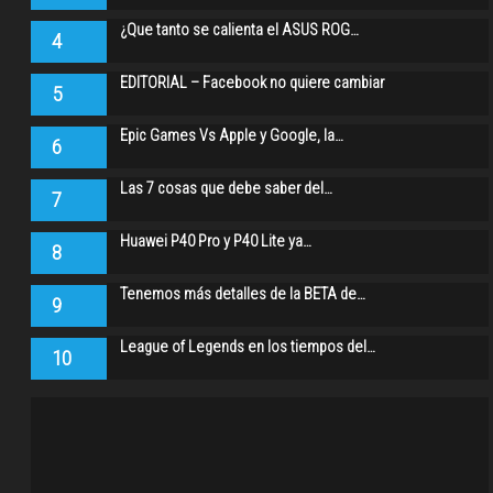
¿Que tanto se calienta el ASUS ROG…
4
EDITORIAL – Facebook no quiere cambiar
5
Epic Games Vs Apple y Google, la…
6
Las 7 cosas que debe saber del…
7
Huawei P40 Pro y P40 Lite ya…
8
Tenemos más detalles de la BETA de…
9
League of Legends en los tiempos del…
10