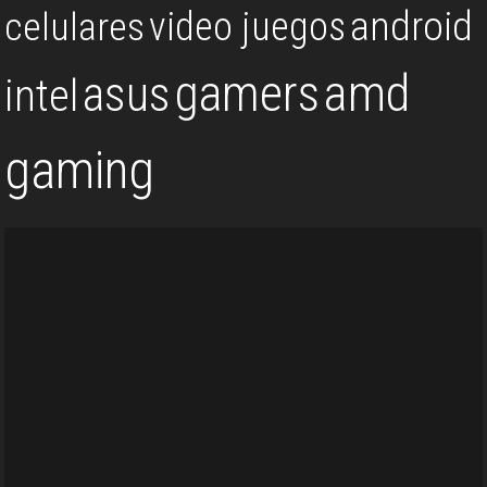
android
video juegos
celulares
gamers
amd
asus
intel
gaming