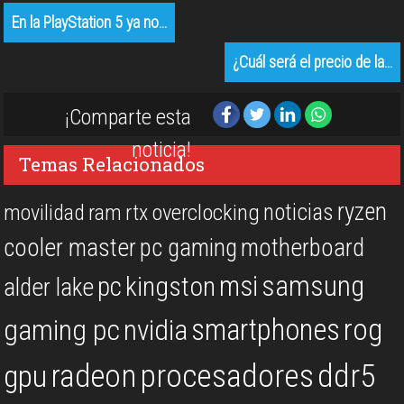
En la PlayStation 5 ya no…
¿Cuál será el precio de la…
¡Comparte esta
noticia!
Temas Relacionados
ryzen
noticias
overclocking
movilidad
ram
rtx
cooler master
pc gaming
motherboard
msi
samsung
kingston
pc
alder lake
rog
smartphones
gaming pc
nvidia
procesadores
ddr5
gpu
radeon