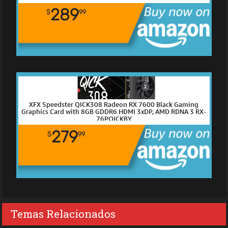
289
$
99
XFX Speedster QICK308 Radeon RX 7600 Black Gaming
Graphics Card with 8GB GDDR6 HDMI 3xDP, AMD RDNA 3 RX-
76PQICKBY
279
$
99
Temas Relacionados