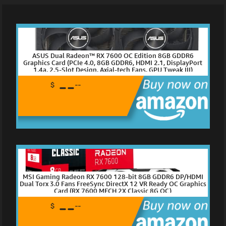
ASUS Dual Radeon™ RX 7600 OC Edition 8GB GDDR6
Graphics Card (PCIe 4.0, 8GB GDDR6, HDMI 2.1, DisplayPort
1.4a, 2.5-Slot Design, Axial-tech Fans, GPU Tweak III)
--
$
--
MSI Gaming Radeon RX 7600 128-bit 8GB GDDR6 DP/HDMI
Dual Torx 3.0 Fans FreeSync DirectX 12 VR Ready OC Graphics
Card (RX 7600 MECH 2X Classic 8G OC)
--
$
--