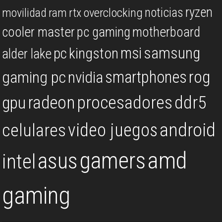
ryzen
noticias
overclocking
movilidad
ram
rtx
cooler master
pc gaming
motherboard
msi
samsung
kingston
pc
alder lake
rog
smartphones
gaming pc
nvidia
procesadores
ddr5
gpu
radeon
android
video juegos
celulares
gamers
amd
asus
intel
gaming