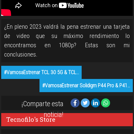
¿En pleno 2023 valdrá la pena estrenar una tarjeta
de video que su máximo rendimiento lo
encontramos en 1080p? Estas son mi
conclusiones.
#VamosaEstrenar TCL 30 5G & TCL…
#VamosaEstrenar Solidigm P44 Pro & P41…
¡Comparte esta
noticia!
Tecnofilo's Store