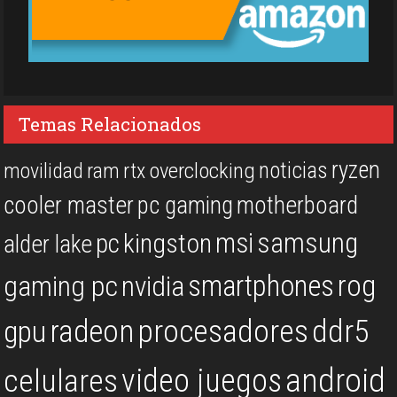
Temas Relacionados
ryzen
noticias
overclocking
movilidad
ram
rtx
cooler master
pc gaming
motherboard
msi
samsung
kingston
pc
alder lake
rog
smartphones
gaming pc
nvidia
procesadores
ddr5
gpu
radeon
android
video juegos
celulares