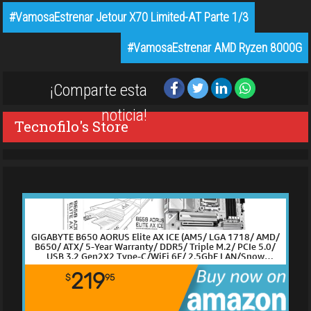
#VamosaEstrenar Jetour X70 Limited-AT Parte 1/3
#VamosaEstrenar AMD Ryzen 8000G
¡Comparte esta
noticia!
Tecnofilo's Store
GIGABYTE B650 AORUS Elite AX ICE (AM5/ LGA 1718/ AMD/
B650/ ATX/ 5-Year Warranty/ DDR5/ Triple M.2/ PCIe 5.0/
USB 3.2 Gen2X2 Type-C/WiFi 6E/ 2.5GbE LAN/Snow
White/EZ-Latch/Motherboard)
219
$
95