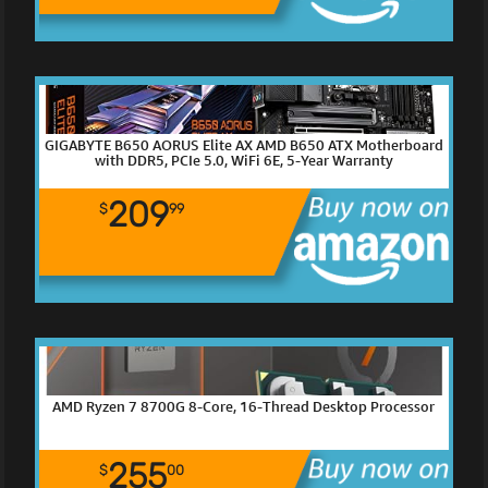
GIGABYTE B650 AORUS Elite AX AMD B650 ATX Motherboard
with DDR5, PCIe 5.0, WiFi 6E, 5-Year Warranty
209
$
99
AMD Ryzen 7 8700G 8-Core, 16-Thread Desktop Processor
255
$
00