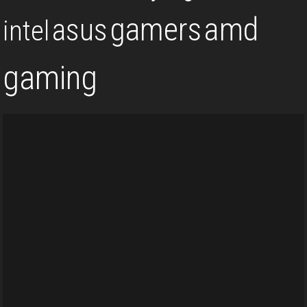
gamers
amd
asus
intel
gaming